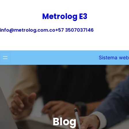
Saltar
al
Metrolog E3
contenido
info@metrolog.com.co
+57 3507037146
Sistema web
Blog